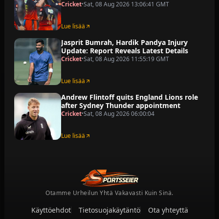
Cricket
Sat, 08 Aug 2026 13:06:41 GMT
•
Lue lisää
Jasprit Bumrah, Hardik Pandya Injury
Update: Report Reveals Latest Details
Cricket
Sat, 08 Aug 2026 11:55:19 GMT
•
Lue lisää
Andrew Flintoff quits England Lions role
after Sydney Thunder appointment
Cricket
Sat, 08 Aug 2026 06:00:04
•
Lue lisää
Otamme Urheilun Yhtä Vakavasti Kuin Sinä.
Käyttöehdot
Tietosuojakäytäntö
Ota yhteyttä