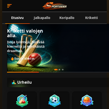
Etusivu
Jalkapallo
Koripallo
Kriketti
Kriketti valojen
alla.
Isoja lyöntejä, terävää
kierrettä ja myöhäistä
draamaa.
Suora lähetys
Urheilu