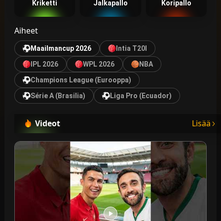
Kriketti
Jalkapallo
Koripallo
Aiheet
Maailmancup 2026
Intia T20I
IPL 2026
WPL 2026
NBA
Champions League (Eurooppa)
Série A (Brasilia)
Liga Pro (Ecuador)
Videot
Lisää