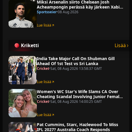
Miksi Arsenalin siirto Chelsean Josh
Acheampongin perässä käy järkeen Xabi
Alonson kommenttien jälkeen
Sportsseier
08 Aug 2026
•
Lue lisää
Kriketti
Lisää
India Take Major Call On Shubman Gill
Ahead Of 1st Test vs Sri Lanka
Cricket
Sat, 08 Aug 2026 13:58:37 GMT
•
Lue lisää
Women's WC Star's Wife Slams CA Over
Cheating Scandal Involving Junior Female
Player
Cricket
Sat, 08 Aug 2026 14:00:25 GMT
•
Lue lisää
Pat Cummins, Starc, Hazlewood To Miss
IPL 2027? Australia Coach Responds