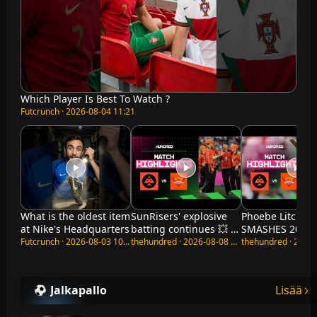
Which Player Is Best To Watch ?
Futcrunch · 2026-08-04 11:21
What is the oldest item
SunRisers' explosive
Phoebe Litchfie
at Nike's Headquarters
batting continues 💥 |
SMASHES 20-bal
Birmingham Phoenix
| Birmingham 
Futcrunch · 2026-08-03 10:56
thehundred · 2026-08-08 02:19
vs SunRisers Leeds
vs SunRisers Le
Highlights
Highlights
Jalkapallo
Lisää