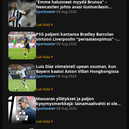
”Emme halunneet myydä Brunoa” –
Newcastlen johto avasi Guimarãesin
siirron taustoja
Sportsseier
08 Aug 2026
•
Lue lisää
PSG paljasti kantansa Bradley Barcolan
siirtoon Liverpoolin "periaatesopimus" -
väitteiden jälkeen, kun Arsenalin
Sportsseier
08 Aug 2026
•
kerrotaan olevan kiinnostunut
Lue lisää
Luis Díaz viimeisteli upean osuman, kun
Bayern kaatoi Aston Villan Hongkongissa
Sportsseier
08 Aug 2026
•
Lue lisää
Massaran yllätykset ja paljon
kysymysmerkkejä: lainamaalivahti ei ole
Juventuksen tapa
Sportsseier
08 Aug 2026
•
Lue lisää